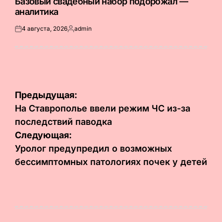
Базовый свадебный набор подорожал —
аналитика
4 августа, 2026
admin
Опубликовано
Запись
на
от
Навигация
Предыдущая:
по
На Ставрополье ввели режим ЧС из-за
последствий паводка
записям
Следующая:
Уролог предупредил о возможных
бессимптомных патологиях почек у детей