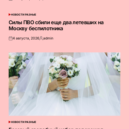
Опубликовано
Запись
на
от
НОВОСТИ РАЗНЫЕ
ОПУБЛИКОВАНО
В
Силы ПВО сбили еще два летевших на
Москву беспилотника
4 августа, 2026
admin
Опубликовано
Запись
на
от
НОВОСТИ РАЗНЫЕ
ОПУБЛИКОВАНО
В