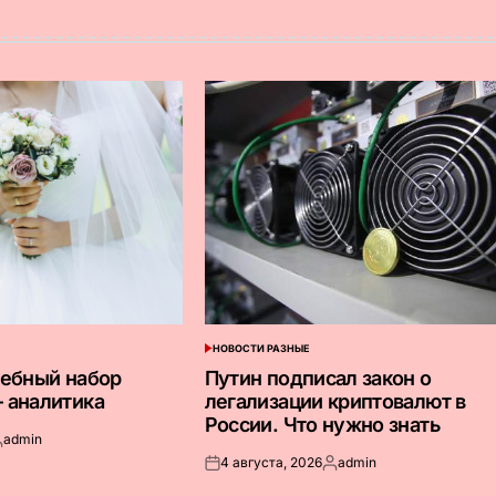
НОВОСТИ РАЗНЫЕ
ОПУБЛИКОВАНО
В
дебный набор
Путин подписал закон о
 аналитика
легализации криптовалют в
России. Что нужно знать
admin
апись
4 августа, 2026
admin
т
Опубликовано
Запись
на
от