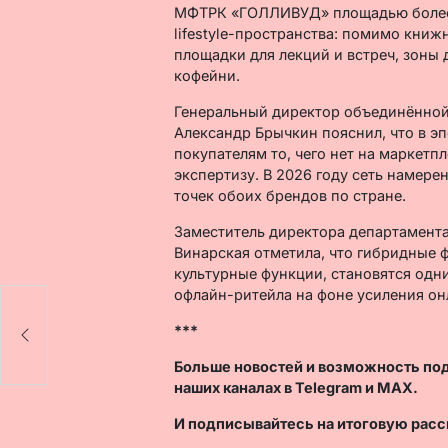
МФТРК «ГОЛЛИВУД» площадью более 7
lifestyle-пространства: помимо кни
площадки для лекций и встреч, зоны д
кофейни.
Генеральный директор объединённой
Александр Брычкин пояснил, что в э
покупателям то, чего нет на маркет
экспертизу. В 2026 году сеть намере
точек обоих брендов по стране.
Заместитель директора департамента
Винарская отметила, что гибридные 
культурные функции, становятся одн
офлайн-ритейла на фоне усиления о
***
Больше новостей и возможность по
наших каналах в
Telegram
и
MAX
.
И
подписывайтесь
на итоговую расс