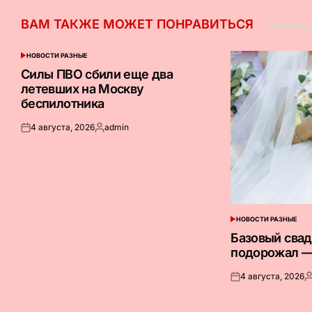
ВАМ ТАКЖЕ МОЖЕТ ПОНРАВИТЬСЯ
НОВОСТИ РАЗНЫЕ
ОПУБЛИКОВАНО
В
Силы ПВО сбили еще два
летевших на Москву
беспилотника
4 августа, 2026
admin
Опубликовано
Запись
на
от
НОВОСТИ РАЗНЫЕ
ОПУБЛИКОВАНО
В
Базовый сва
подорожал —
4 августа, 2026
Опубликовано
З
на
о