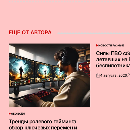
ЕЩЕ ОТ АВТОРА
НОВОСТИ РАЗНЫЕ
ОПУБЛИКОВАНО
В
Силы ПВО сб
летевших на
беспилотник
4 августа, 2026
Опубликовано
З
на
о
ОБО ВСЁМ
ОПУБЛИКОВАНО
В
Тренды ролевого гейминга
обзор ключевых перемен и