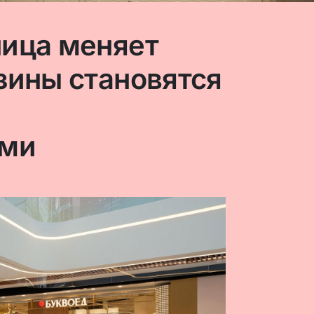
ица меняет
зины становятся
ами