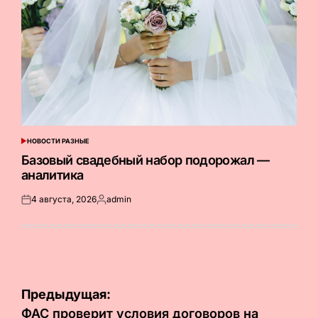
НОВОСТИ РАЗНЫЕ
ОПУБЛИКОВАНО
В
Базовый свадебный набор подорожал —
аналитика
4 августа, 2026
admin
Опубликовано
Запись
на
от
Навигация
Предыдущая:
по
ФАС проверит условия договоров на