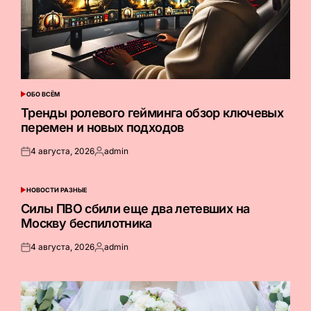
ОБО ВСЁМ
ОПУБЛИКОВАНО
В
Тренды ролевого гейминга обзор ключевых
перемен и новых подходов
4 августа, 2026
admin
Опубликовано
Запись
на
от
НОВОСТИ РАЗНЫЕ
ОПУБЛИКОВАНО
В
Силы ПВО сбили еще два летевших на
Москву беспилотника
4 августа, 2026
admin
Опубликовано
Запись
на
от