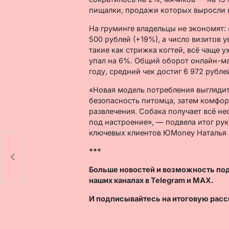
пищалки, продажи которых выросли 
На груминге владельцы не экономят: 
500 рублей (+19%), а число визитов 
такие как стрижка когтей, всё чаще 
упал на 6%. Общий оборот онлайн-ма
году, средний чек достиг 6 972 рубле
«Новая модель потребления выглядит
безопасность питомца, затем комфорт
развлечения. Собака получает всё н
под настроение», — подвела итог р
ключевых клиентов ЮMoney Наталья
***
Больше новостей и возможность по
наших каналах в
Telegram
и
MAX
.
И
подписывайтесь
на итоговую расс