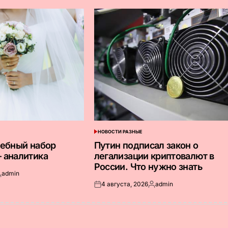
НОВОСТИ РАЗНЫЕ
ОПУБЛИКОВАНО
В
дебный набор
Путин подписал закон о
 аналитика
легализации криптовалют в
России. Что нужно знать
admin
апись
4 августа, 2026
admin
т
Опубликовано
Запись
на
от