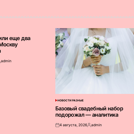
или еще два
 Москву
а
admin
апись
т
НОВОСТИ РАЗНЫЕ
ОПУБЛИКОВАНО
В
Базовый свадебный набор
подорожал — аналитика
4 августа, 2026
admin
Опубликовано
Запись
на
от