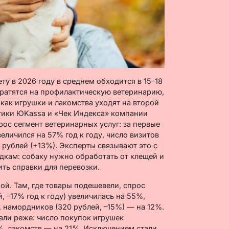
ету в 2026 году в среднем обходится в 15–18
 тратятся на профилактическую ветеринарию,
 как игрушки и лакомства уходят на второй
тики ЮKassa и «Чек Индекса» компании
ос сегмент ветеринарных услуг: за первые
еличился на 57% год к году, число визитов
0 рублей (+13%). Эксперты связывают это с
здкам: собаку нужно обработать от клещей и
ть справки для перевозки.
ой. Там, где товары подешевели, спрос
, –17% год к году) увеличилась на 55%,
%, намордников (320 рублей, –15%) — на 12%.
али реже: число покупок игрушек
%, лакомств — на 21%. Исключением стали