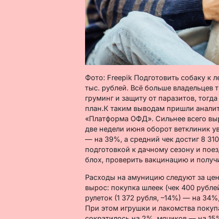
Фото: Freepik Подготовить собаку к л
тыс. рублей. Всё больше владельцев
груминг и защиту от паразитов, тогда
план.К таким выводам пришли анали
«Платформа ОФД». Сильнее всего выр
две недели июня оборот ветклиник ув
— на 39%, а средний чек достиг 8 31
подготовкой к дачному сезону и пое
блох, проверить вакцинацию и получи
Расходы на амуницию следуют за цен
вырос: покупка шлеек (чек 400 рублей
рулеток (1 372 рубля, –14%) — на 34
При этом игрушки и лакомства покуп
сократилось на 2%, мячиков — на 15