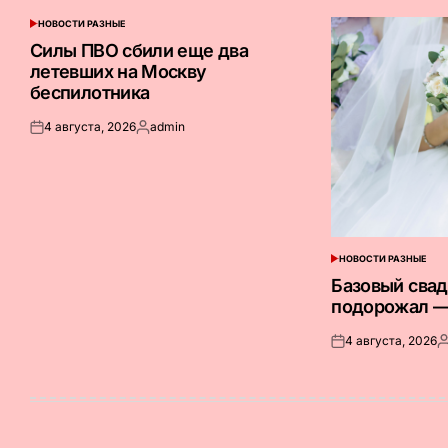
НОВОСТИ РАЗНЫЕ
ОПУБЛИКОВАНО
В
Силы ПВО сбили еще два
летевших на Москву
беспилотника
4 августа, 2026
admin
Опубликовано
Запись
на
от
НОВОСТИ РАЗНЫЕ
ОПУБЛИКОВАНО
В
Базовый сва
подорожал —
4 августа, 2026
Опубликовано
З
на
о