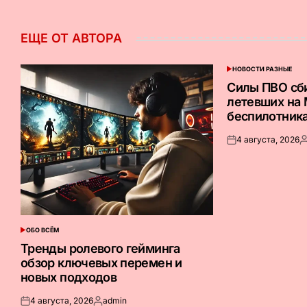
ЕЩЕ ОТ АВТОРА
НОВОСТИ РАЗНЫЕ
ОПУБЛИКОВАНО
В
Силы ПВО сб
летевших на
беспилотник
4 августа, 2026
Опубликовано
З
на
о
ОБО ВСЁМ
ОПУБЛИКОВАНО
В
Тренды ролевого гейминга
обзор ключевых перемен и
новых подходов
4 августа, 2026
admin
Опубликовано
Запись