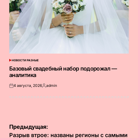
НОВОСТИ РАЗНЫЕ
ОПУБЛИКОВАНО
В
Базовый свадебный набор подорожал —
аналитика
4 августа, 2026
admin
Опубликовано
Запись
на
от
Навигация
Предыдущая:
по
Разрыв втрое: названы регионы с самыми