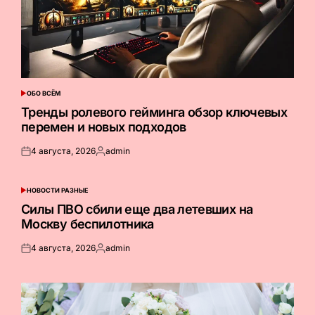
ОБО ВСЁМ
ОПУБЛИКОВАНО
В
Тренды ролевого гейминга обзор ключевых
перемен и новых подходов
4 августа, 2026
admin
Опубликовано
Запись
на
от
НОВОСТИ РАЗНЫЕ
ОПУБЛИКОВАНО
В
Силы ПВО сбили еще два летевших на
Москву беспилотника
4 августа, 2026
admin
Опубликовано
Запись
на
от