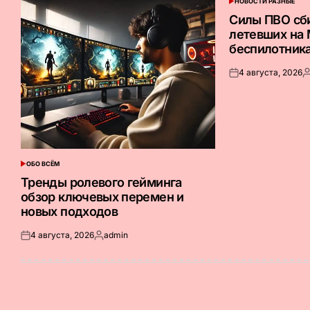
НОВОСТИ РАЗНЫЕ
ОПУБЛИКОВАНО
В
Силы ПВО сб
летевших на
беспилотник
4 августа, 2026
Опубликовано
З
на
о
ОБО ВСЁМ
ОПУБЛИКОВАНО
В
Тренды ролевого гейминга
обзор ключевых перемен и
новых подходов
4 августа, 2026
admin
Опубликовано
Запись
на
от