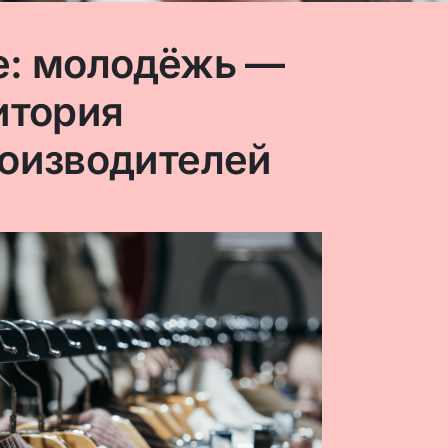
е: молодёжь —
итория
оизводителей