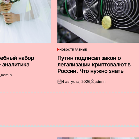
НОВОСТИ РАЗНЫЕ
ОПУБЛИКОВАНО
В
дебный набор
Путин подписал закон о
 аналитика
легализации криптовалют в
России. Что нужно знать
admin
апись
4 августа, 2026
admin
т
Опубликовано
Запись
на
от