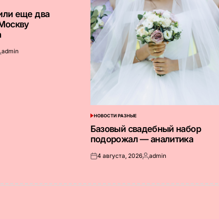
или еще два
 Москву
а
admin
апись
т
НОВОСТИ РАЗНЫЕ
ОПУБЛИКОВАНО
В
Базовый свадебный набор
подорожал — аналитика
4 августа, 2026
admin
Опубликовано
Запись
на
от