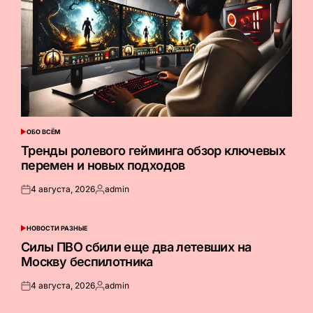
ОБО ВСЁМ
ОПУБЛИКОВАНО
В
Тренды ролевого гейминга обзор ключевых
перемен и новых подходов
4 августа, 2026
admin
Опубликовано
Запись
на
от
НОВОСТИ РАЗНЫЕ
ОПУБЛИКОВАНО
В
Силы ПВО сбили еще два летевших на
Москву беспилотника
4 августа, 2026
admin
Опубликовано
Запись
на
от