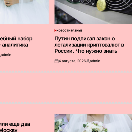
НОВОСТИ РАЗНЫЕ
ОПУБЛИКОВАНО
В
дебный набор
Путин подписал закон о
 аналитика
легализации криптовалют в
России. Что нужно знать
admin
апись
4 августа, 2026
admin
т
Опубликовано
Запись
на
от
или еще два
 Москву