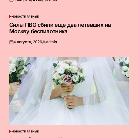
Опубликовано
Запись
на
от
НОВОСТИ РАЗНЫЕ
ОПУБЛИКОВАНО
В
Силы ПВО сбили еще два летевших на
Москву беспилотника
4 августа, 2026
admin
Опубликовано
Запись
на
от
НОВОСТИ РАЗНЫЕ
ОПУБЛИКОВАНО
В