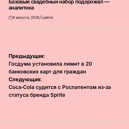
Базовый свадебный набор подорожал —
аналитика
4 августа, 2026
admin
Опубликовано
Запись
на
от
Навигация
Предыдущая:
по
Госдума установила лимит в 20
банковских карт для граждан
записям
Следующая:
Coca‑Cola судится с Роспатентом из‑за
статуса бренда Sprite