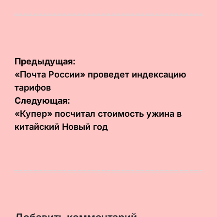
Опубликовано
Запись
на
от
Навигация
Предыдущая:
по
«Почта России» проведет индексацию
тарифов
записям
Следующая:
«Купер» посчитал стоимость ужина в
китайский Новый год