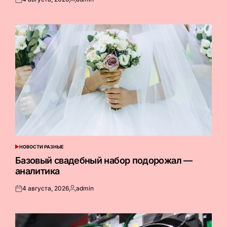
Опубликовано
Запись
на
от
НОВОСТИ РАЗНЫЕ
ОПУБЛИКОВАНО
В
Базовый свадебный набор подорожал —
аналитика
4 августа, 2026
admin
Опубликовано
Запись
на
от