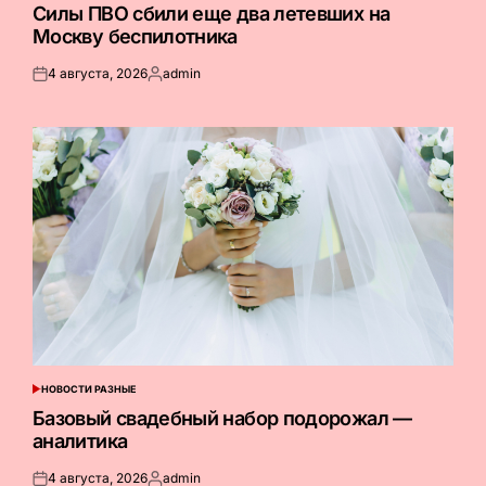
В
Силы ПВО сбили еще два летевших на
Москву беспилотника
4 августа, 2026
admin
Опубликовано
Запись
на
от
НОВОСТИ РАЗНЫЕ
ОПУБЛИКОВАНО
В
Базовый свадебный набор подорожал —
аналитика
4 августа, 2026
admin