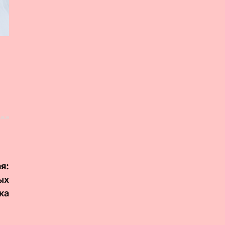
я:
ых
ка