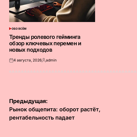
ОБО ВСЁМ
ОПУБЛИКОВАНО
В
Тренды ролевого гейминга
обзор ключевых перемен и
новых подходов
4 августа, 2026
admin
Опубликовано
Запись
на
от
Навигация
Предыдущая:
по
Рынок общепита: оборот растёт,
рентабельность падает
записям