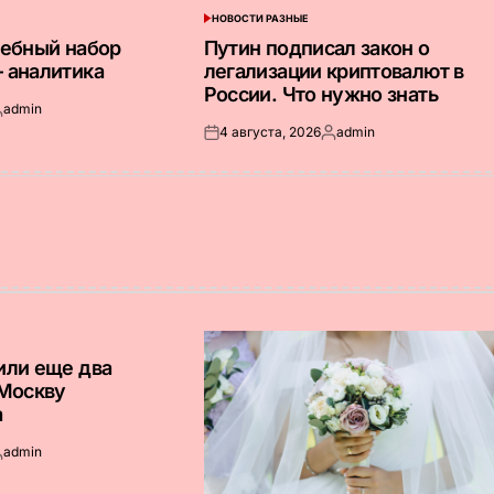
НОВОСТИ РАЗНЫЕ
ОПУБЛИКОВАНО
В
дебный набор
Путин подписал закон о
 аналитика
легализации криптовалют в
России. Что нужно знать
admin
апись
4 августа, 2026
admin
т
Опубликовано
Запись
на
от
или еще два
 Москву
а
admin
апись
т