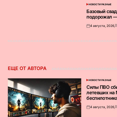
НОВОСТИ РАЗНЫЕ
ОПУБЛИКОВАНО
В
Базовый сва
подорожал —
4 августа, 2026
Опубликовано
З
на
о
ЕЩЕ ОТ АВТОРА
НОВОСТИ РАЗНЫЕ
ОПУБЛИКОВАНО
В
Силы ПВО сб
летевших на
беспилотник
4 августа, 2026
Опубликовано
З
на
о