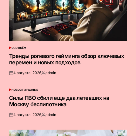
ОБО ВСЁМ
ОПУБЛИКОВАНО
В
Тренды ролевого гейминга обзор ключевых
перемен и новых подходов
4 августа, 2026
admin
Опубликовано
Запись
на
от
НОВОСТИ РАЗНЫЕ
ОПУБЛИКОВАНО
В
Силы ПВО сбили еще два летевших на
Москву беспилотника
4 августа, 2026
admin
Опубликовано
Запись
на
от