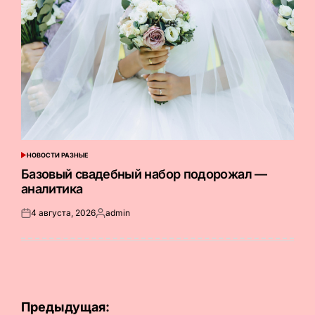
НОВОСТИ РАЗНЫЕ
ОПУБЛИКОВАНО
В
Базовый свадебный набор подорожал —
аналитика
4 августа, 2026
admin
Опубликовано
Запись
на
от
Навигация
Предыдущая: