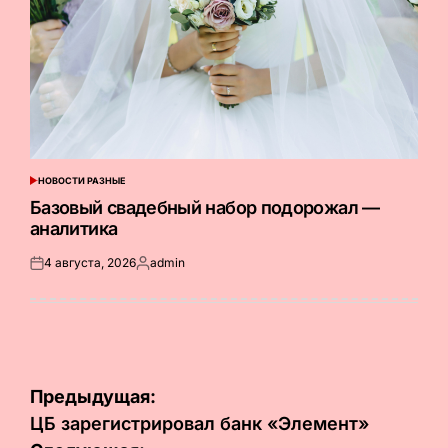
НОВОСТИ РАЗНЫЕ
ОПУБЛИКОВАНО
В
Базовый свадебный набор подорожал —
аналитика
4 августа, 2026
admin
Опубликовано
Запись
на
от
Навигация
Предыдущая:
по
ЦБ зарегистрировал банк «Элемент»