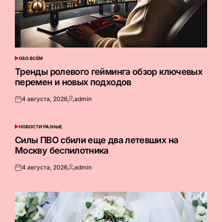
ОБО ВСЁМ
ОПУБЛИКОВАНО
В
Тренды ролевого гейминга обзор ключевых
перемен и новых подходов
4 августа, 2026
admin
Опубликовано
Запись
на
от
НОВОСТИ РАЗНЫЕ
ОПУБЛИКОВАНО
В
Силы ПВО сбили еще два летевших на
Москву беспилотника
4 августа, 2026
admin
Опубликовано
Запись
на
от