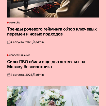
ОБО ВСЁМ
ОПУБЛИКОВАНО
В
Тренды ролевого гейминга обзор ключевых
перемен и новых подходов
4 августа, 2026
admin
Опубликовано
Запись
на
от
НОВОСТИ РАЗНЫЕ
ОПУБЛИКОВАНО
В
Силы ПВО сбили еще два летевших на
Москву беспилотника
4 августа, 2026
admin
Опубликовано
Запись
на
от