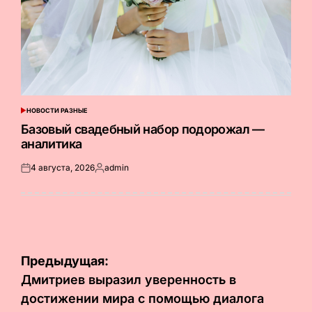
НОВОСТИ РАЗНЫЕ
ОПУБЛИКОВАНО
В
Базовый свадебный набор подорожал —
аналитика
4 августа, 2026
admin
Опубликовано
Запись
на
от
Навигация
Предыдущая:
по
Дмитриев выразил уверенность в
достижении мира с помощью диалога
записям