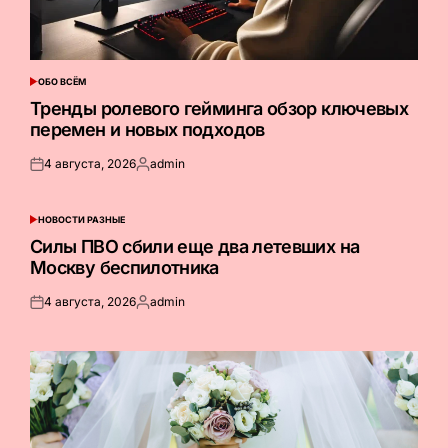
ОБО ВСЁМ
ОПУБЛИКОВАНО
В
Тренды ролевого гейминга обзор ключевых
перемен и новых подходов
4 августа, 2026
admin
Опубликовано
Запись
на
от
НОВОСТИ РАЗНЫЕ
ОПУБЛИКОВАНО
В
Силы ПВО сбили еще два летевших на
Москву беспилотника
4 августа, 2026
admin
Опубликовано
Запись
на
от