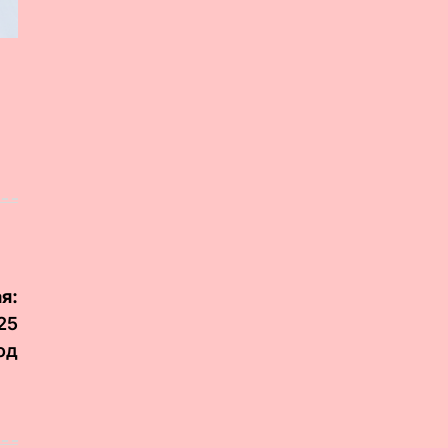
я:
25
од