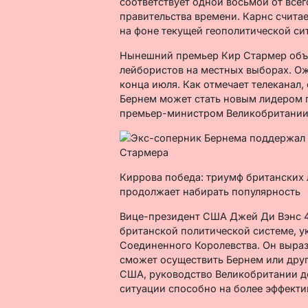
соответствует одной восьмой от все
правительства времени. Карнс считае
на фоне текущей геополитической си
Нынешний премьер Кир Стармер объяв
лейбористов на местных выборах. Ож
конца июля. Как отмечает телеканал,
Бернем может стать новым лидером п
премьер-министром Великобритании
Киррова победа: триумф британских 
продолжает набирать популярность
Вице-президент США Джей Ди Вэнс 4
британской политической системе, ук
Соединенного Королевства. Он выра
сможет осуществить Бернем или дру
США, руководство Великобритании до
ситуации способно на более эффекти