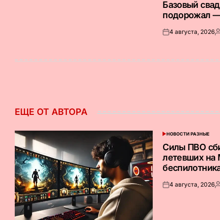
В
Базовый сва
подорожал —
4 августа, 2026
Опубликовано
З
на
о
ЕЩЕ ОТ АВТОРА
НОВОСТИ РАЗНЫЕ
ОПУБЛИКОВАНО
В
Силы ПВО сб
летевших на
беспилотник
4 августа, 2026
Опубликовано
З
на
о