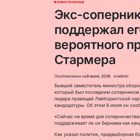
НОВОСТИ РАЗНЫЕ
ОПУБЛИКОВАНО
В
Экс-соперни
поддержал ег
вероятного п
Стармера
Опубликовано на
9 июля, 2026
от
admin
Бывший заместитель министра оборо
который был последним соперником д
лидера правящей Лейбористской парт
кандидатуры. Об этом 8 июля он соо
«Сейчас не время для соперничества»
поддерживает ли он Бернема как кан
Как указал политик, предвыборная бо