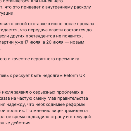
го оставшегося для нынешнего
т, что это приведет к внутреннему расколу
туации.
ил о своей отставке в июне после провала
идается, что передача власти состоится до
 если других претендентов не появится,
артии уже 17 июля, а 20 июля — новым
.
левых рискует быть недолгим Reform UK
 июля заявил о серьезных проблемах в
азав на частую смену глав правительства
зил надежду, что необходимые реформы
гой политик. По мнению вице-президента
лгое время подводило страну и в текущей
вные действия.