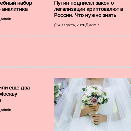
В
дебный набор
Путин подписал закон о
 аналитика
легализации криптовалют в
России. Что нужно знать
admin
апись
4 августа, 2026
admin
т
Опубликовано
Запись
на
от
или еще два
 Москву
а
admin
апись
т