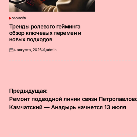
ОБО ВСЁМ
ОПУБЛИКОВАНО
В
Тренды ролевого гейминга
обзор ключевых перемен и
новых подходов
4 августа, 2026
admin
Опубликовано
Запись
на
от
Навигация
Предыдущая:
по
Ремонт подводной линии связи Петропавлов
Камчатский — Анадырь начнется 13 июля
записям