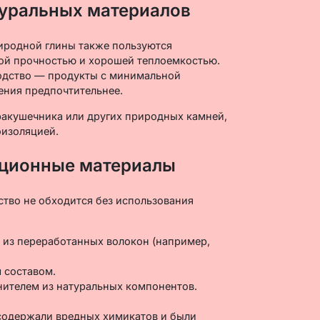
туральных материалов
иродной глины также пользуются
ой прочностью и хорошей теплоемкостью.
одство — продукты с минимальной
ения предпочтительнее.
 ракушечника или других природных камней,
оизоляцией.
ационные материалы
тво не обходится без использования
из переработанных волокон (например,
 составом.
нителем из натуральных компонентов.
 содержали вредных химикатов и были