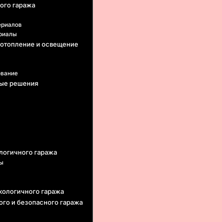
ого гаража
ериалов
риалы
 отопление и освещение
ование
ные решения
логичного гаража
ды
кологичного гаража
го и безопасного гаража