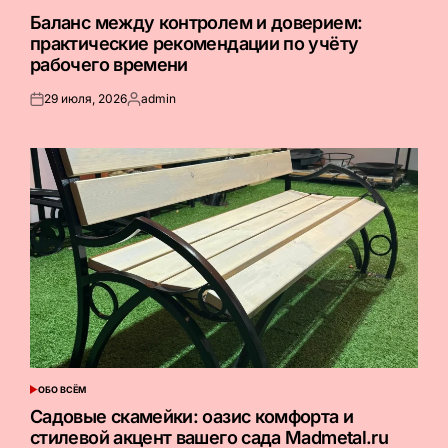
ОПУБЛИКОВАНО
В
Баланс между контролем и доверием:
практические рекомендации по учёту
рабочего времени
29 июля, 2026
admin
Опубликовано
Запись
на
от
ОБО ВСЁМ
ОПУБЛИКОВАНО
В
Садовые скамейки: оазис комфорта и
стилевой акцент вашего сада Madmetal.ru