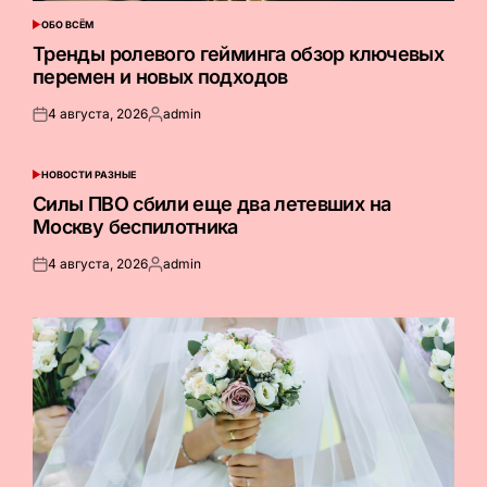
ОБО ВСЁМ
ОПУБЛИКОВАНО
В
Тренды ролевого гейминга обзор ключевых
перемен и новых подходов
4 августа, 2026
admin
Опубликовано
Запись
на
от
НОВОСТИ РАЗНЫЕ
ОПУБЛИКОВАНО
В
Силы ПВО сбили еще два летевших на
Москву беспилотника
4 августа, 2026
admin
Опубликовано
Запись
на
от