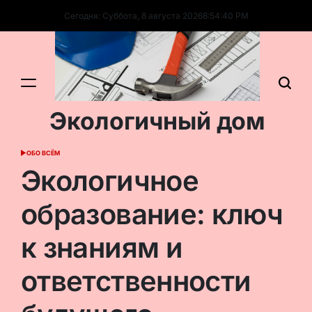
Перейти
Сегодня: Суббота, 8 августа 2026
8
:
54
:
42
PM
к
содержимому
Экологичный дом
ОБО ВСЁМ
ОПУБЛИКОВАНО
В
Экологичное
образование: ключ
к знаниям и
ответственности