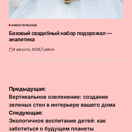
НОВОСТИ РАЗНЫЕ
ОПУБЛИКОВАНО
В
Базовый свадебный набор подорожал —
аналитика
4 августа, 2026
admin
Опубликовано
Запись
на
от
Навигация
Предыдущая:
по
Вертикальное озеленение: создание
зеленых стен в интерьере вашего дома
записям
Следующая:
Экологичное воспитание детей: как
заботиться о будущем планеты