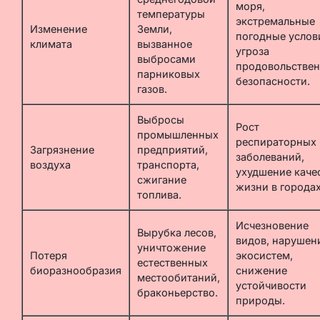
моря,
температуры
экстремальные
Изменение
Земли,
погодные услов
климата
вызванное
угроза
выбросами
продовольстве
парниковых
безопасности.
газов.
Выбросы
Рост
промышленных
респираторных
Загрязнение
предприятий,
заболеваний,
воздуха
транспорта,
ухудшение каче
сжигание
жизни в городах
топлива.
Исчезновение
Вырубка лесов,
видов, нарушен
уничтожение
Потеря
экосистем,
естественных
биоразнообразия
снижение
местообитаний,
устойчивости
браконьерство.
природы.