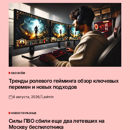
ОБО ВСЁМ
ОПУБЛИКОВАНО
В
Тренды ролевого гейминга обзор ключевых
перемен и новых подходов
4 августа, 2026
admin
Опубликовано
Запись
на
от
НОВОСТИ РАЗНЫЕ
ОПУБЛИКОВАНО
В
Силы ПВО сбили еще два летевших на
Москву беспилотника