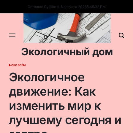
Перейти
Сегодня: Суббота, 8 августа 2026
5
:
45
:
33
PM
к
содержимому
Экологичный дом
ОБО ВСЁМ
ОПУБЛИКОВАНО
В
Экологичное
движение: Как
изменить мир к
лучшему сегодня и