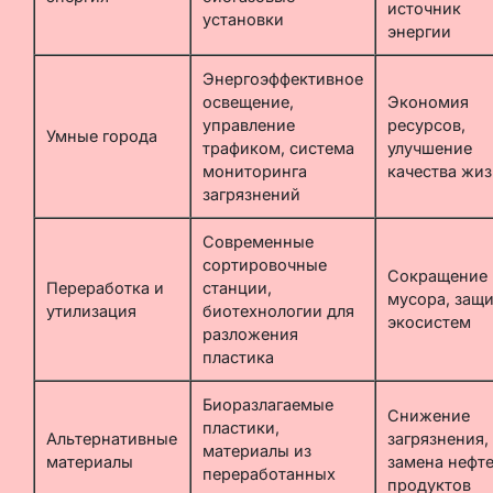
источник
установки
энергии
Энергоэффективное
освещение,
Экономия
управление
ресурсов,
Умные города
трафиком, система
улучшение
мониторинга
качества жи
загрязнений
Современные
сортировочные
Сокращение
Переработка и
станции,
мусора, защи
утилизация
биотехнологии для
экосистем
разложения
пластика
Биоразлагаемые
Снижение
пластики,
Альтернативные
загрязнения,
материалы из
материалы
замена нефте
переработанных
продуктов