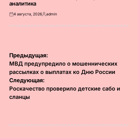
аналитика
4 августа, 2026
admin
Опубликовано
Запись
на
от
Навигация
Предыдущая:
по
МВД предупредило о мошеннических
рассылках о выплатах ко Дню России
записям
Следующая:
Роскачество проверило детские сабо и
сланцы