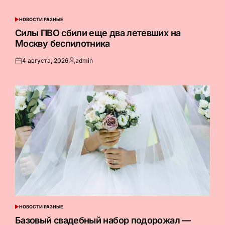
на
от
НОВОСТИ РАЗНЫЕ
ОПУБЛИКОВАНО
В
Силы ПВО сбили еще два летевших на
Москву беспилотника
4 августа, 2026
admin
Опубликовано
Запись
на
от
НОВОСТИ РАЗНЫЕ
ОПУБЛИКОВАНО
В
Базовый свадебный набор подорожал —