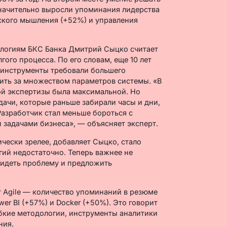
начительно выросли упоминания лидерства
еского мышления (+52%) и управления
логиям БКС Банка Дмитрий Сыцко считает
ого процесса. По его словам, еще 10 лет
: инструменты требовали большего
ить за множеством параметров системы. «В
ой экспертизы была максимальной. Но
ачи, которые раньше забирали часы и дни,
Разработчик стал меньше бороться с
 задачами бизнеса», — объясняет эксперт.
чески зрелее, добавляет Сыцко, стало
гий недостаточно. Теперь важнее не
видеть проблему и предложить
 Agile — количество упоминаний в резюме
er BI (+57%) и Docker (+50%). Это говорит
ибкие методологии, инструменты аналитики
ния.