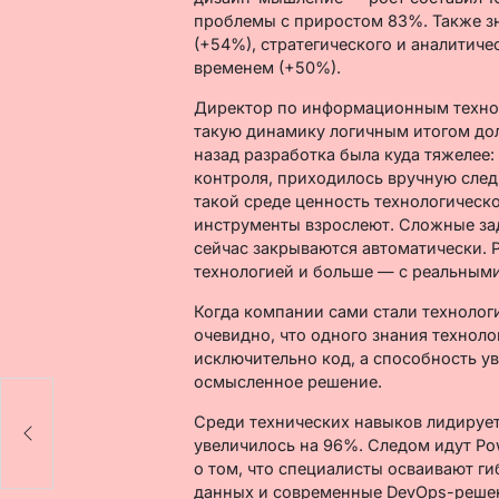
проблемы с приростом 83%. Также з
(+54%), стратегического и аналитич
временем (+50%).
Директор по информационным техно
такую динамику логичным итогом долг
назад разработка была куда тяжелее
контроля, приходилось вручную след
такой среде ценность технологическ
инструменты взрослеют. Сложные зад
сейчас закрываются автоматически. 
технологией и больше — с реальными
Когда компании сами стали технологи
очевидно, что одного знания техноло
исключительно код, а способность у
осмысленное решение.
а
Среди технических навыков лидирует
увеличилось на 96%. Следом идут Pow
о том, что специалисты осваивают г
данных и современные DevOps-реше