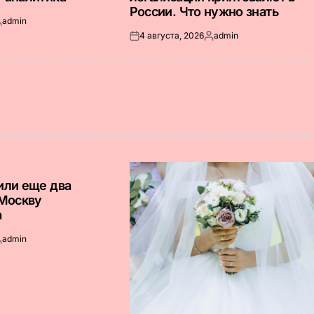
России. Что нужно знать
admin
апись
4 августа, 2026
admin
т
Опубликовано
Запись
на
от
или еще два
 Москву
а
admin
апись
т