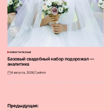
НОВОСТИ РАЗНЫЕ
ОПУБЛИКОВАНО
В
Базовый свадебный набор подорожал —
аналитика
4 августа, 2026
admin
Опубликовано
Запись
на
от
Навигация
Предыдущая: