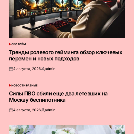
ОБО ВСЁМ
ОПУБЛИКОВАНО
В
Тренды ролевого гейминга обзор ключевых
перемен и новых подходов
4 августа, 2026
admin
Опубликовано
Запись
на
от
НОВОСТИ РАЗНЫЕ
ОПУБЛИКОВАНО
В
Силы ПВО сбили еще два летевших на
Москву беспилотника
4 августа, 2026
admin
Опубликовано
Запись
на
от