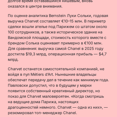
долгое время остававшийся нишевым, вновь
оказался в центре внимания.
По оценке аналитика Bernstein Луки Сольки, годовая
выручка Charvet составляет €10–15 млн. В периметр
сделки вошли ателье под Парижем со штатом около
100 сотрудников, а также историческое здание на
Вандомской площади, стоимость которого вместе с
брендом Солька оценивает примерно в €100 млн.
Для сравнения: выручка самой Chanel в 2025 году
достигла $19,3 млрд, операционная прибыль — $4,7
млрд.
Charvet останется самостоятельной компанией, не
войдя в пул Métiers d’Art. Нынешние владельцы
обеспечат передачу дел в течение как минимум года.
Павловски допустил, что в будущем у марки
появится собственный креативный директор, но
показ для Charvet маловероятен. «Когда смотришь
на ведущие дома Парижа, настоящих
драгоценностей немного. Charvet — одна из них», —
резюмировал топ-менеджер Chanel.