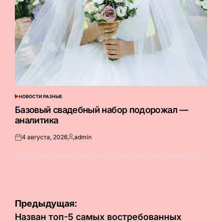
НОВОСТИ РАЗНЫЕ
ОПУБЛИКОВАНО
В
Базовый свадебный набор подорожал —
аналитика
4 августа, 2026
admin
Опубликовано
Запись
на
от
Навигация
Предыдущая:
по
Назван топ-5 самых востребованных