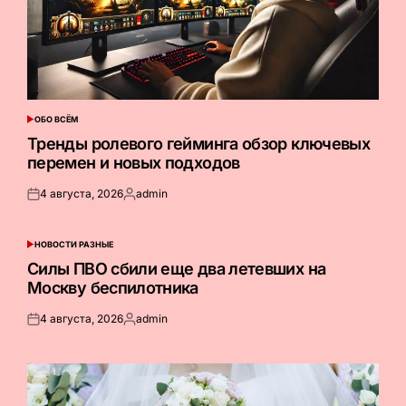
ОБО ВСЁМ
ОПУБЛИКОВАНО
В
Тренды ролевого гейминга обзор ключевых
перемен и новых подходов
4 августа, 2026
admin
Опубликовано
Запись
на
от
НОВОСТИ РАЗНЫЕ
ОПУБЛИКОВАНО
В
Силы ПВО сбили еще два летевших на
Москву беспилотника
4 августа, 2026
admin
Опубликовано
Запись
на
от