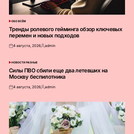
ОБО ВСЁМ
ОПУБЛИКОВАНО
В
Тренды ролевого гейминга обзор ключевых
перемен и новых подходов
4 августа, 2026
admin
Опубликовано
Запись
на
от
НОВОСТИ РАЗНЫЕ
ОПУБЛИКОВАНО
В
Силы ПВО сбили еще два летевших на
Москву беспилотника
4 августа, 2026
admin
Опубликовано
Запись
на
от