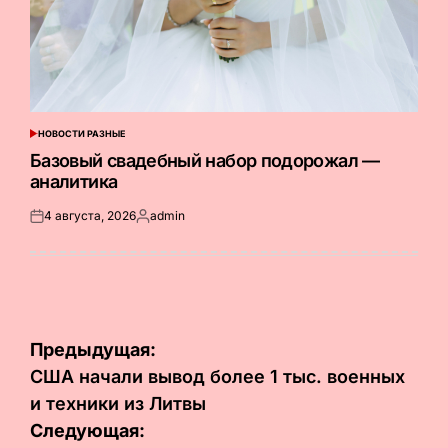
НОВОСТИ РАЗНЫЕ
ОПУБЛИКОВАНО
В
Базовый свадебный набор подорожал —
аналитика
4 августа, 2026
admin
Опубликовано
Запись
на
от
Навигация
Предыдущая:
по
США начали вывод более 1 тыс. военных
и техники из Литвы
записям
Следующая: