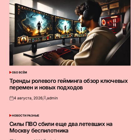
ОБО ВСЁМ
ОПУБЛИКОВАНО
В
Тренды ролевого гейминга обзор ключевых
перемен и новых подходов
4 августа, 2026
admin
Опубликовано
Запись
на
от
НОВОСТИ РАЗНЫЕ
ОПУБЛИКОВАНО
В
Силы ПВО сбили еще два летевших на
Москву беспилотника