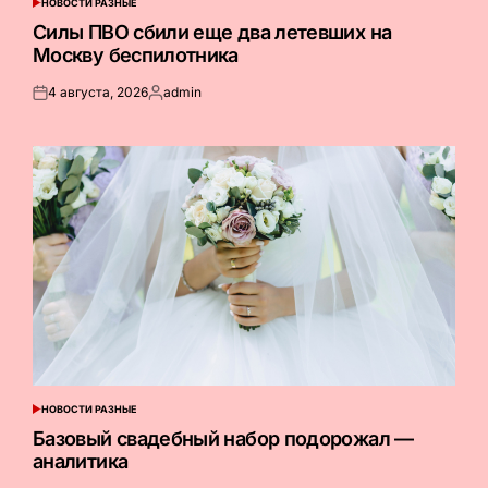
НОВОСТИ РАЗНЫЕ
ОПУБЛИКОВАНО
В
Силы ПВО сбили еще два летевших на
Москву беспилотника
4 августа, 2026
admin
Опубликовано
Запись
на
от
НОВОСТИ РАЗНЫЕ
ОПУБЛИКОВАНО
В
Базовый свадебный набор подорожал —
аналитика