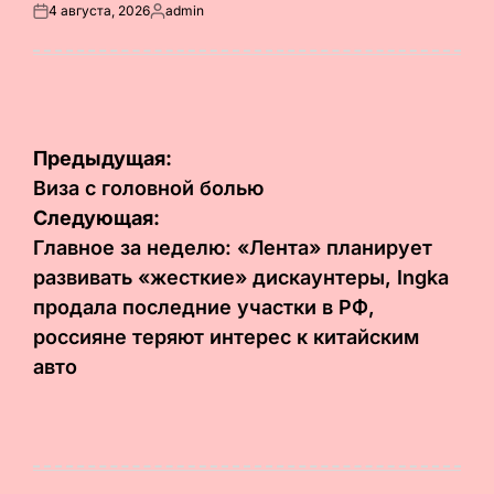
4 августа, 2026
admin
Опубликовано
Запись
на
от
Навигация
Предыдущая:
по
Виза с головной болью
Следующая:
записям
Главное за неделю: «Лента» планирует
развивать «жесткие» дискаунтеры, Ingka
продала последние участки в РФ,
россияне теряют интерес к китайским
авто